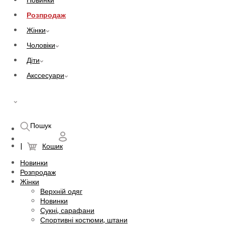
Новинки
Розпродаж
Жінки
Чоловіки
Діти
Акссесуари
UAH
Пошук
Кошик
Новинки
Розпродаж
Жінки
Верхній одяг
Новинки
Сукні, сарафани
Спортивні костюми, штани