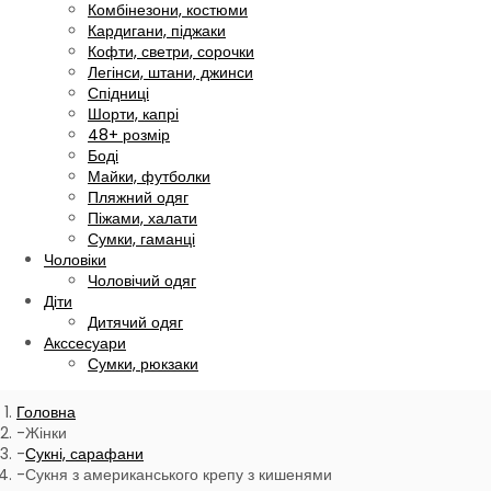
Комбінезони, костюми
Кардигани, піджаки
Кофти, светри, сорочки
Легінси, штани, джинси
Спідниці
Шорти, капрі
48+ розмір
Боді
Майки, футболки
Пляжний одяг
Піжами, халати
Сумки, гаманці
Чоловіки
Чоловічий одяг
Діти
Дитячий одяг
Акссесуари
Сумки, рюкзаки
Головна
Жінки
Сукні, сарафани
Сукня з американського крепу з кишенями