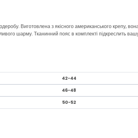
еробу. Виготовлена з якісного американського крепу, вона 
бливого шарму. Тканинний пояс в комплекті підкреслить вашу
42-44
46-48
50-52