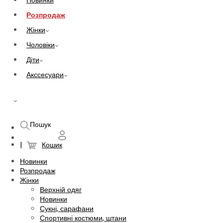
Новинки
Розпродаж
Жінки
Чоловіки
Діти
Акссесуари
UAH
Пошук
Кошик
Новинки
Розпродаж
Жінки
Верхній одяг
Новинки
Сукні, сарафани
Спортивні костюми, штани