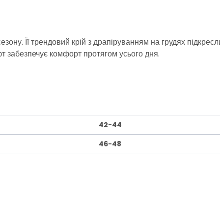
езону. Її трендовий крій з драпіруванням на грудях підкресл
фт забезпечує комфорт протягом усього дня.
42-44
46-48