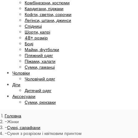
Комбінезони, костюми
Кардигани, піджаки
Кофти, светри, сорочки
Легінси, штани, джинси
Спідниці
Шорти, капрі
48+ розмір
Боді
Майки, футболки
Пляжний одяг
Піжами, халати
Сумки, гаманці
Чоловіки
Чоловічий одяг
Діти
Дитячий одяг
Акссесуари
Сумки, рюкзаки
Головна
Жінки
Сукні, сарафани
Сукня з розрізом і квітковим принтом