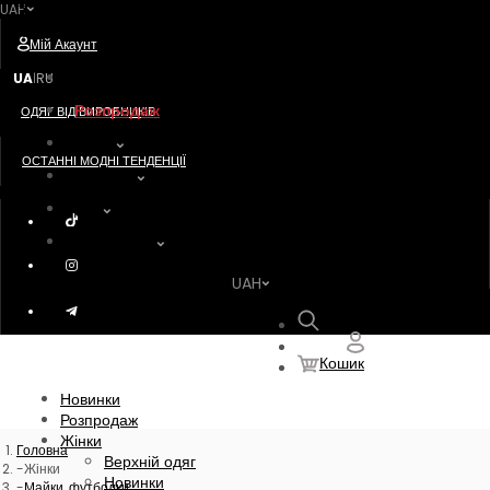
UAH
Postavshik
Мій Акаунт
Новинки
UA
RU
|
Розпродаж
ОДЯГ ВІД ВИРОБНИКІВ
Жінки
ОСТАННІ МОДНІ ТЕНДЕНЦІЇ
Чоловіки
Діти
Акссесуари
UAH
Пошук
Кошик
Новинки
Розпродаж
Жінки
Головна
Верхній одяг
Жінки
Новинки
Майки, футболки