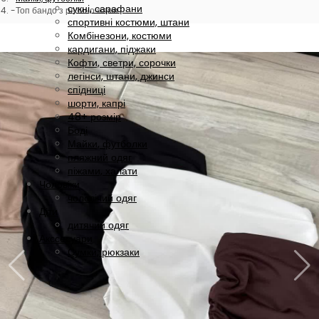
сукні, сарафани
Топ бандо з резиночками
спортивні костюми, штани
Комбінезони, костюми
кардигани, піджаки
Кофти, светри, сорочки
легінси, штани, джинси
спідниці
шорти, капрі
48+ розмір
Боді
Майки, футболки
пляжний одяг
піжами, халати
Чоловіки
чоловічий одяг
Діти
дитячий одяг
Акссесуари
Сумки, рюкзаки