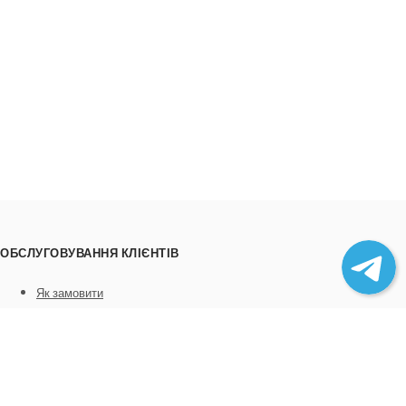
ОБСЛУГОВУВАННЯ КЛІЄНТІВ
Як замовити
Трек номери
Співпраця
Вивантаження товару