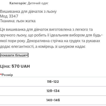
Категорія:
Дитячий одяг
Вишиванка для дівчаток з льону
Мод. 3347
Тканина: льон жатка
Ця вишиванка для дівчаток виготовлена з легкого та
зручного льону, що робить її ідеальним вибором для будь-
якої пори року. Декоративна стрічка на грудях та рукавах
додає елегантності, а комірець зі шнурком надає
можливість регулювання. Вишиванка підходить для
показати більше
садочка, школи, святкових подій та повсякденного носіння.
Ціна: 570 UAH
*
Розмір
116-122
128-134
140-146