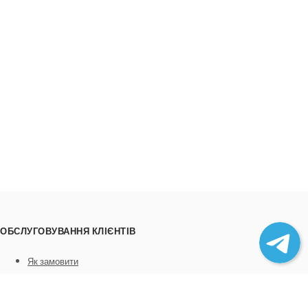
ОБСЛУГОВУВАННЯ КЛІЄНТІВ
Як замовити
Трек номери
Співпраця