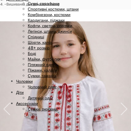
Сукні, сарафани
Вишиванка для дівчаток з льону
Спортивні костюми, штани
Комбінезони, костюми
Кардигани, піджаки
Кофти, светри, сорочки
Легінси, штани, джинси
Спідниці
Шорти, капрі
48+ розмір
Боді
Майки, футболки
Пляжний одяг
Піжами, халати
Сумки, гаманці
Чоловіки
Чоловічий одяг
Діти
Дитячий одяг
Акссесуари
Сумки, рюкзаки