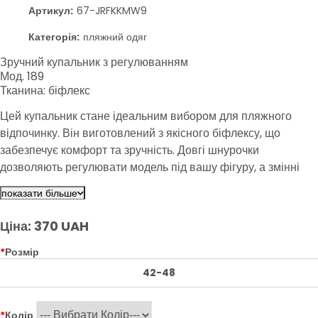
Артикул:
67-JRFKKMW9
Категорія:
пляжний одяг
Зручний купальник з регулюванням
Мод. 189
Тканина: біфлекс
Цей купальник стане ідеальним вибором для пляжного
відпочинку. Він виготовлений з якісного біфлексу, що
забезпечує комфорт та зручність. Довгі шнурочки
дозволяють регулювати модель під вашу фігуру, а змінні
чашечки додають практичності. Обирайте з різноманіття
показати більше
кольорів та насолоджуйтеся відпочинком.
Ціна: 370 UAH
*
Розмір
42-48
*
Колір