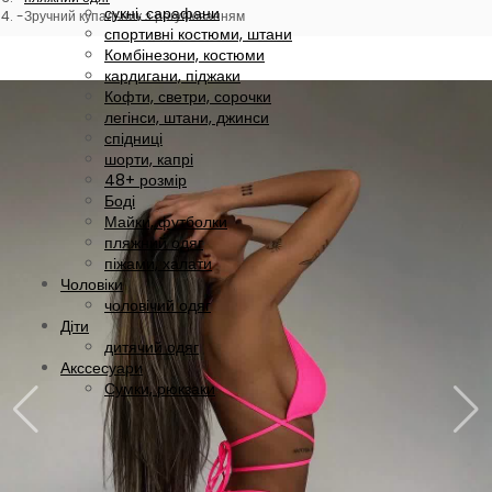
сукні, сарафани
Зручний купальник з регулюванням
спортивні костюми, штани
Комбінезони, костюми
кардигани, піджаки
Кофти, светри, сорочки
легінси, штани, джинси
спідниці
шорти, капрі
48+ розмір
Боді
Майки, футболки
пляжний одяг
піжами, халати
Чоловіки
чоловічий одяг
Діти
дитячий одяг
Акссесуари
Сумки, рюкзаки